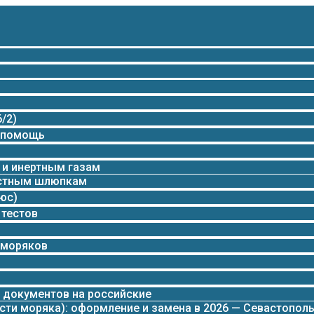
/2)
 помощь
 и инертным газам
остным шлюпкам
юс)
 тестов
 моряков
 документов на российские
сти моряка): оформление и замена в 2026 — Севастопол