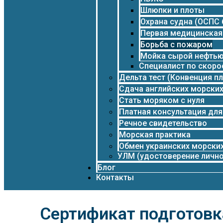
Шлюпки и плоты
Охрана судна (ОСПС 
Первая медицинска
Борьба с пожаром
Мойка сырой нефтью
Специалист по скор
Дельта тест (Конвенция п
Сдача английских морских
Стать моряком с нуля
Платная консультация дл
Речное свидетельство
Морская практика
Обмен украинских морски
УЛМ (удостоверение лично
Блог
Контакты
Сертификат подготовк