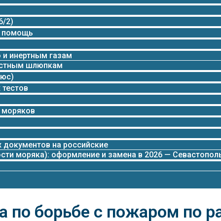
6/2)
я помощь
 и инертным газам
остным шлюпкам
люс)
 тестов
я моряков
х документов на российские
сти моряка): оформление и замена в 2026 — Севастопол
а по борьбе с пожаром по 