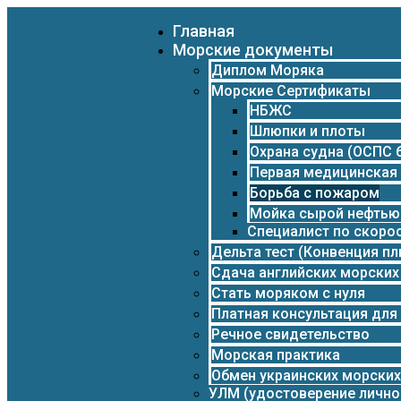
Главная
Морские документы
Диплом Моряка
Морские Сертификаты
НБЖС
Шлюпки и плоты
Охрана судна (ОСПС 6
Первая медицинская
Борьба с пожаром
Мойка сырой нефтью
Специалист по скор
Дельта тест (Конвенция пл
Сдача английских морских
Стать моряком с нуля
Платная консультация для
Речное свидетельство
Морская практика
Обмен украинских морских
УЛМ (удостоверение лично