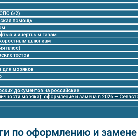
ы
СПС 6/2)
нская помощь
ом
фтью и инертным газам
скоростным шлюпкам
ия плюс)
рских тестов
я
я для моряков
о
рских документов на российские
ичности моряка): оформление и замена в 2026 — Севаст
ги по оформлению и замен