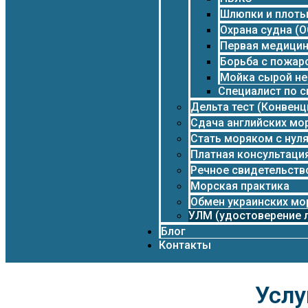
Шлюпки и плот
Охрана судна (О
Первая медици
Борьба с пожар
Мойка сырой не
Специалист по 
Дельта тест (Конвенц
Сдача английских мо
Стать моряком с нул
Платная консультаци
Речное свидетельств
Морская практика
Обмен украинских мо
УЛМ (удостоверение л
Блог
Контакты
Услу