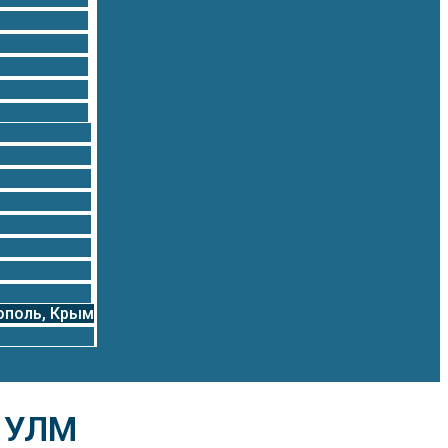
ополь, Крым
е УЛМ