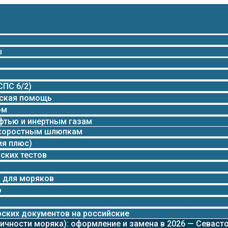
ы
СПС 6/2)
ская помощь
ом
фтью и инертным газам
скоростным шлюпкам
ия плюс)
ских тестов
я для моряков
о
рских документов на российские
ичности моряка): оформление и замена в 2026 — Севаст