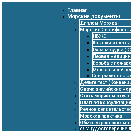
Главная
Морские документы
Диплом Моряка
Морские Сертификат
НБЖС
Шлюпки и плоты
Охрана судна (О
Первая медицин
Борьба с пожар
Мойка сырой не
Специалист по 
Дельта тест (Конвенц
Сдача английских мор
Стать моряком с нуля
Платная консультаци
Речное свидетельств
Морская практика
Обмен украинских мо
УЛМ (удостоверение л