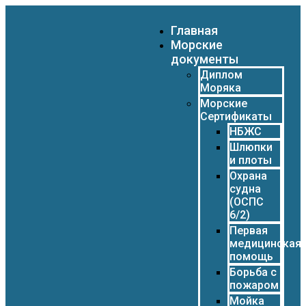
Главная
Морские
документы
Диплом
Моряка
Морские
Сертификаты
НБЖС
Шлюпки
и плоты
Охрана
судна
(ОСПС
6/2)
Первая
медицинская
помощь
Борьба с
пожаром
Мойка